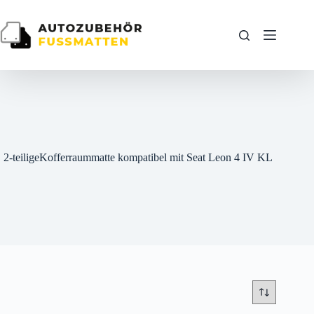
Zum
Inhalt
springen
2-teiligeKofferraummatte kompatibel mit Seat Leon 4 IV KL