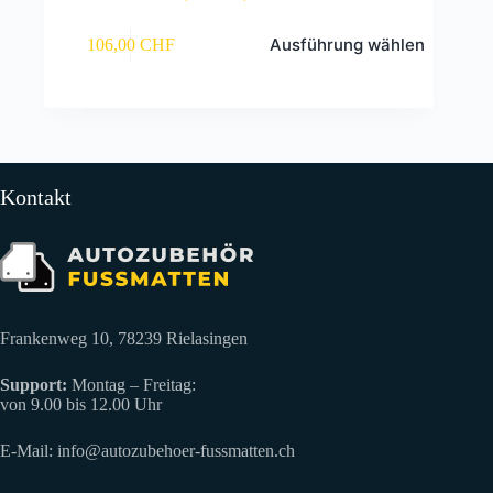
Dieses
Ausführung wählen
106,00
CHF
Produkt
weist
mehrere
Varianten
auf.
Die
Optionen
können
Kontakt
auf
der
Produktseite
gewählt
werden
Frankenweg 10, 78239 Rielasingen
Support:
Montag – Freitag:
von 9.00 bis 12.00 Uhr
E-Mail:
info@autozubehoer-fussmatten.ch