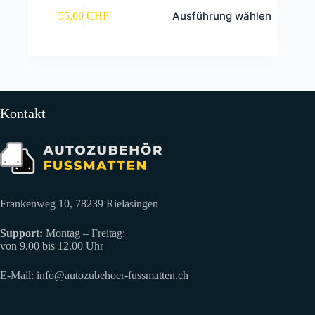
Dieses
Ausführung wählen
55,00
CHF
Produkt
weist
mehrere
Varianten
auf.
Die
Optionen
können
Kontakt
auf
der
Produktseite
gewählt
werden
Frankenweg 10, 78239 Rielasingen
Support:
Montag – Freitag:
von 9.00 bis 12.00 Uhr
E-Mail:
info@autozubehoer-fussmatten.ch