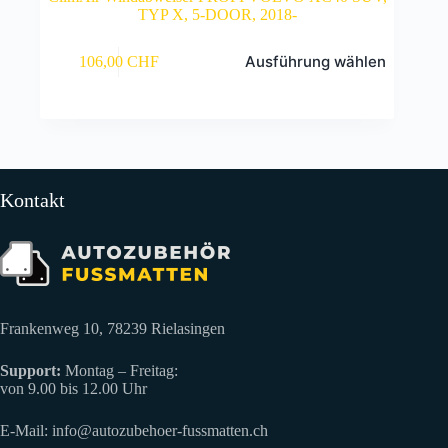
TYP X, 5-DOOR, 2018-
Dieses
Ausführung wählen
106,00
CHF
Produkt
weist
mehrere
Varianten
auf.
Die
Optionen
können
Kontakt
auf
der
Produktseite
gewählt
werden
Frankenweg 10, 78239 Rielasingen
Support:
Montag – Freitag:
von 9.00 bis 12.00 Uhr
E-Mail:
info@autozubehoer-fussmatten.ch