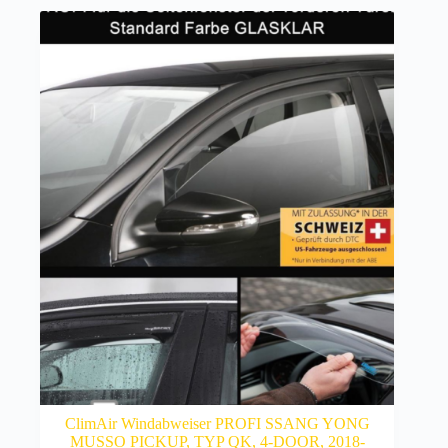
ClimAir Windabweiser PROFI SSANG YONG
MUSSO PICKUP, TYP QK, 4-DOOR, 2018-