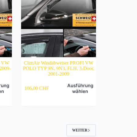
gewählt
werden
I VW
ClimAir Windabweiser PROFI VW
2009-
POLO TYP 9N, 9N3, FLH, 3-Door,
2001-2009
Dieses
rung
Ausführung
106,00
CHF
Produkt
en
wählen
weist
mehrere
Varianten
auf.
Die
Optionen
können
WEITER
auf