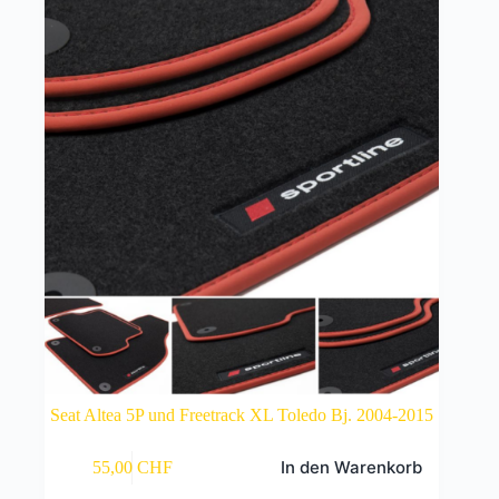
können
auf
der
Produktseite
gewählt
werden
Seat Altea 5P und Freetrack XL Toledo Bj. 2004-2015
In den Warenkorb
55,00
CHF