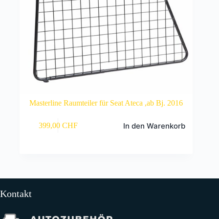
Masterline Raumteiler für Seat Ateca ,ab Bj. 2016
In den Warenkorb
399,00
CHF
Kontakt