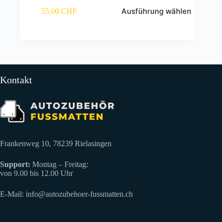
Dieses
Ausführung wählen
55,00
CHF
Produkt
weist
mehrere
Varianten
auf.
Die
Optionen
können
Kontakt
auf
der
Produktseite
gewählt
werden
Frankenweg 10, 78239 Rielasingen
Support:
Montag – Freitag:
von 9.00 bis 12.00 Uhr
E-Mail:
info@autozubehoer-fussmatten.ch