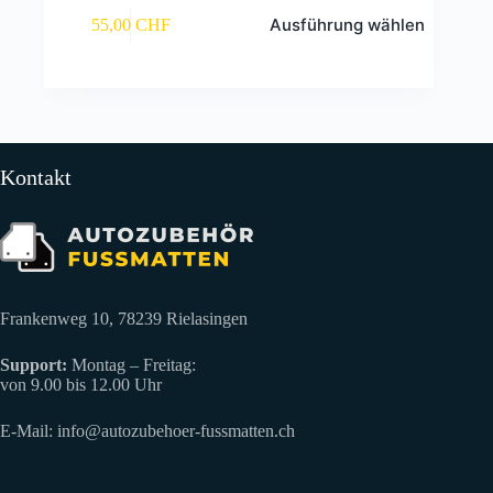
Dieses
Ausführung wählen
55,00
CHF
Produkt
weist
mehrere
Varianten
auf.
Die
Optionen
können
Kontakt
auf
der
Produktseite
gewählt
werden
Frankenweg 10, 78239 Rielasingen
Support:
Montag – Freitag:
von 9.00 bis 12.00 Uhr
E-Mail:
info@autozubehoer-fussmatten.ch