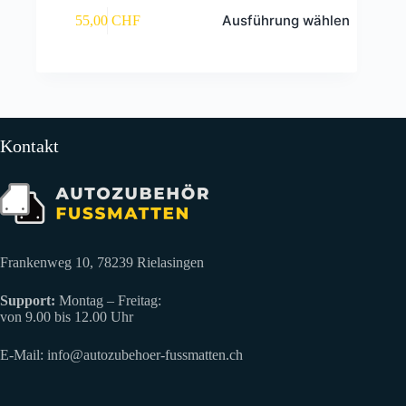
Dieses
Ausführung wählen
55,00
CHF
Produkt
weist
mehrere
Varianten
auf.
Die
Optionen
können
Kontakt
auf
der
Produktseite
gewählt
werden
Frankenweg 10, 78239 Rielasingen
Support:
Montag – Freitag:
von 9.00 bis 12.00 Uhr
E-Mail:
info@autozubehoer-fussmatten.ch