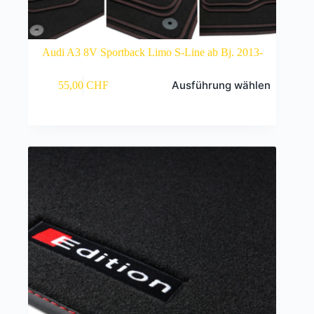
Audi A3 8V Sportback Limo S-Line ab Bj. 2013-
Dieses
Ausführung wählen
55,00
CHF
Produkt
weist
mehrere
Varianten
auf.
Die
Optionen
können
auf
der
Produktseite
gewählt
werden