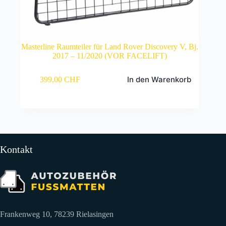
Masterline Raumteiler für Land Rover Discovery V, Bj.
2017 – 11/2020 (VOR FACELIFT)
In den Warenkorb
399,00
CHF
Kontakt
Frankenweg 10, 78239 Rielasingen