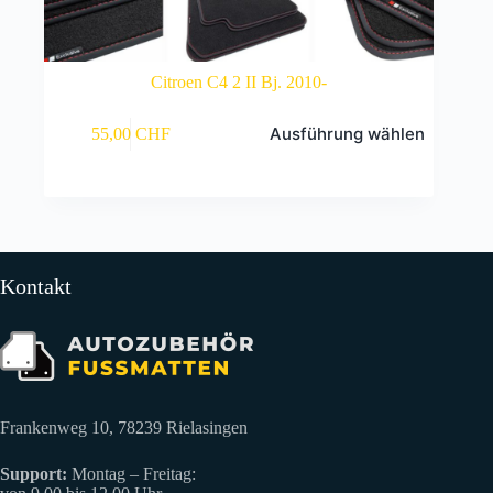
Citroen C4 2 II Bj. 2010-
Dieses
Ausführung wählen
55,00
CHF
Produkt
weist
mehrere
Varianten
auf.
Die
Optionen
können
Kontakt
auf
der
Produktseite
gewählt
werden
Frankenweg 10, 78239 Rielasingen
Support:
Montag – Freitag: