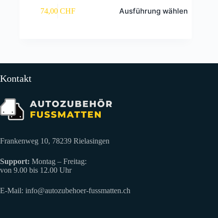
Dieses
Ausführung wählen
74,00
CHF
Produkt
weist
mehrere
Varianten
auf.
Die
Optionen
können
Kontakt
auf
der
Produktseite
gewählt
werden
Frankenweg 10, 78239 Rielasingen
Support:
Montag – Freitag:
von 9.00 bis 12.00 Uhr
E-Mail:
info@autozubehoer-fussmatten.ch