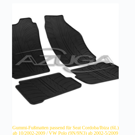
Gummi-Fußmatten passend für Seat Cordoba/Ibiza (6L)
ab 10/2002-2009 / VW Polo (9N/9N3) ab 2002-5/2009