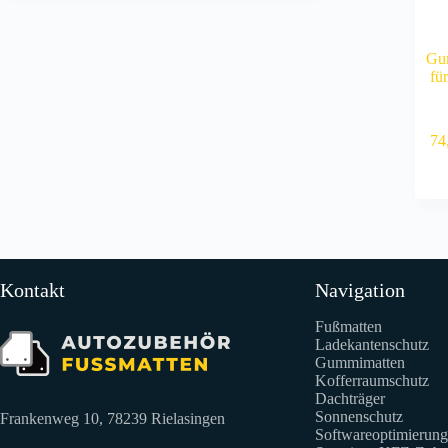
Gu
fü
74
Kontakt
Navigation
Fußmatten
Ladekantenschutz
Gummimatten
Kofferraumschutz
Dachträger
Sonnenschutz
Frankenweg 10, 78239 Rielasingen
Softwareoptimierung