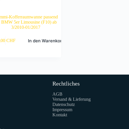
mmi-Kofferraumwanne passend
r BMW 5er Limousine (F10) ab
3/2010-01/2017
In den Warenkorb
,00
CHF
Rechtliches
AGB
Versand & Lieferung
Datenschutz
Impressum
Kontakt