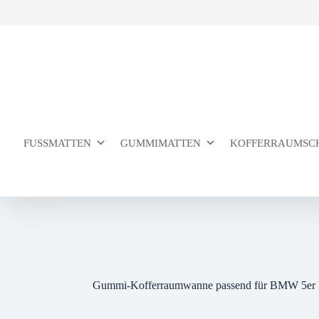
Zum
Inhalt
springen
FUSSMATTEN
GUMMIMATTEN
KOFFERRAUMSC
Gummi-Kofferraumwanne passend für BMW 5er L