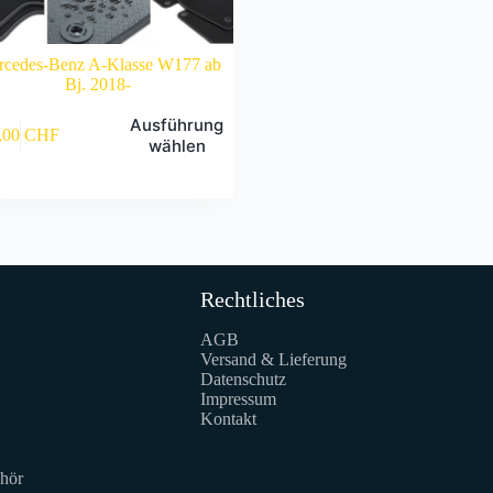
rcedes-Benz A-Klasse W177 ab
Bj. 2018-
Ausführung
,00
CHF
t
wählen
e
en
en
Rechtliches
seite
AGB
t
Versand & Lieferung
Datenschutz
Impressum
Kontakt
hör