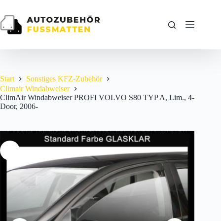
Zum
Inhalt
springen
Start
Sonstiges KFZ-Zubehör
Climair Windabweiser
ClimAir Windabweiser PROFI VOLVO S80 TYP A, Lim., 4-
Door, 2006-