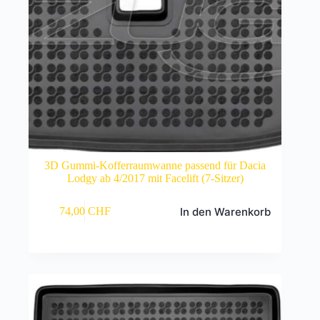
3D Gummi-Kofferraumwanne passend für Dacia
Lodgy ab 4/2017 mit Facelift (7-Sitzer)
In den Warenkorb
74,00
CHF