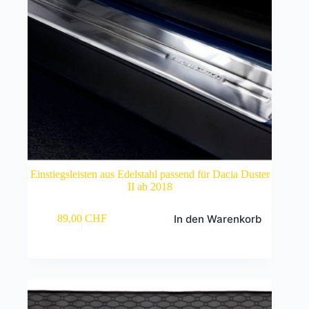
Einstiegsleisten aus Edelstahl passend für Dacia Duster
II ab 2018
In den Warenkorb
89,00
CHF