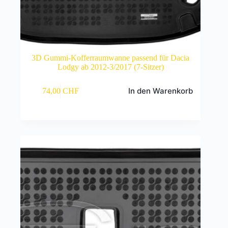
3D Gummi-Kofferraumwanne passend für Dacia
Lodgy ab 2012-3/2017 (7-Sitzer)
In den Warenkorb
74,00
CHF