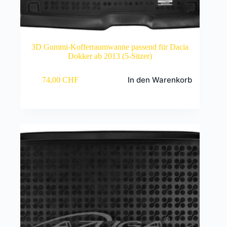
3D Gummi-Kofferraumwanne passend für Dacia
Dokker ab 2013 (5-Sitzer)
In den Warenkorb
74,00
CHF