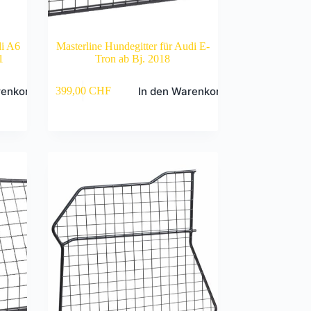
di A6
Masterline Hundegitter für Audi E-
1
Tron ab Bj. 2018
renkorb
In den Warenkorb
399,00
CHF