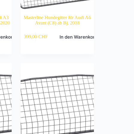
di A3
Masterline Hundegitter für Audi A6
-2020
Avant (C8) ab Bj. 2018
renkorb
In den Warenkorb
399,00
CHF