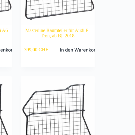
i A6
Masterline Raumteiler für Audi E-
Tron, ab Bj. 2018
renkorb
In den Warenkorb
399,00
CHF