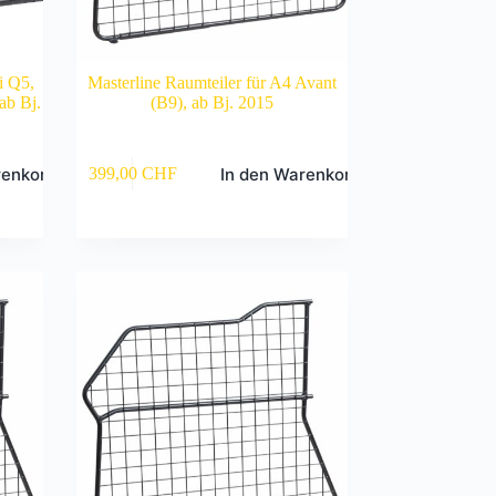
i Q5,
Masterline Raumteiler für A4 Avant
ab Bj.
(B9), ab Bj. 2015
renkorb
In den Warenkorb
399,00
CHF