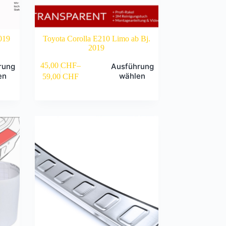
019
Toyota Corolla E210 Limo ab Bj.
2019
Dieses
45,00
CHF
–
rung
Ausführung
Produkt
en
wählen
59,00
CHF
weist
mehrere
Varianten
auf.
Die
Optionen
können
auf
der
Produktseite
gewählt
werden