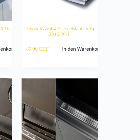
2016-
Toyota RAV4 4 FL Edelstahl ab Bj.
2016-2018
renkorb
In den Warenkorb
89,00
CHF