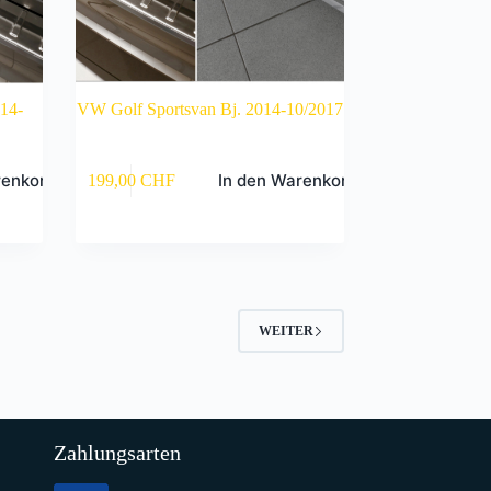
014-
VW Golf Sportsvan Bj. 2014-10/2017
renkorb
In den Warenkorb
199,00
CHF
WEITER
Zahlungsarten