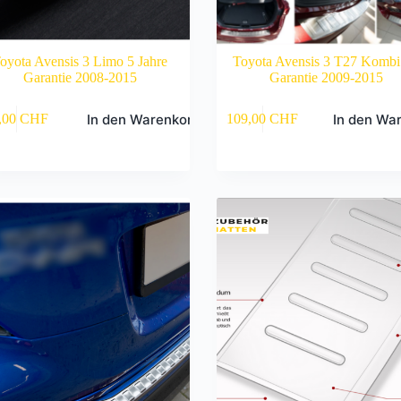
oyota Avensis 3 Limo 5 Jahre
Toyota Avensis 3 T27 Kombi 
Garantie 2008-2015
Garantie 2009-2015
In den Warenkorb
In den Wa
,00
CHF
109,00
CHF