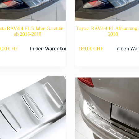
ota RAV4 4 FL 5 Jahre Garantie
Toyota RAV4 4 FL Abkantung 
ab 2016-2018
2018
In den Warenkorb
In den Wa
9,00
CHF
189,00
CHF