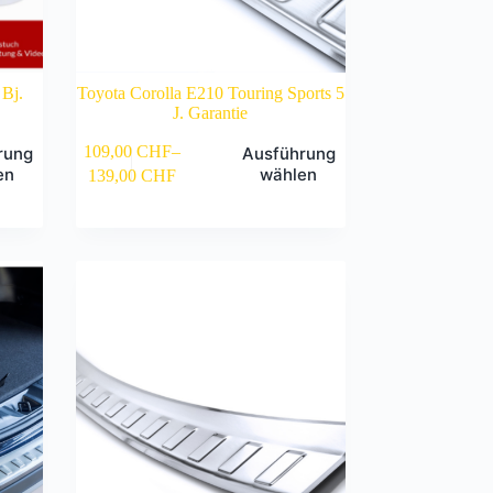
 Bj.
Toyota Corolla E210 Touring Sports 5
J. Garantie
Dieses
109,00
CHF
–
rung
Ausführung
Produkt
en
wählen
139,00
CHF
weist
mehrere
Varianten
auf.
Die
Optionen
können
auf
der
Produktseite
gewählt
werden