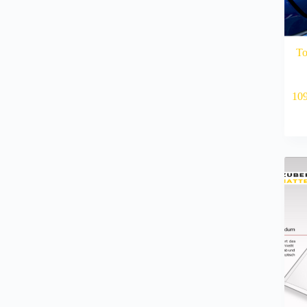
To
10