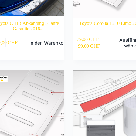
yota C-HR Abkantung 5 Jahre
Toyota Corolla E210 Limo 2
Garantie 2016-
Dieses
79,00
CHF
–
Ausfüh
In den Warenkorb
9,00
CHF
Produkt
wähl
99,00
CHF
weist
mehrere
Varianten
auf.
Die
Optionen
können
auf
der
Produktseite
gewählt
werden