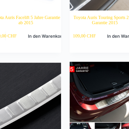
ta Auris Facelift 5 Jahre Garantie
Toyota Auris Touring Sports 2 
ab 2015
Garantie 2015
In den Warenkorb
In den Wa
9,00
CHF
109,00
CHF