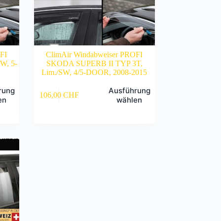
FI
ClimAir Windabweiser PROFI
, 5-
SKODA SUPERB II TYP 3T,
Lim./SW, 4/5-DOOR, 2008-2015
Dieses
rung
Ausführung
106,00
CHF
Produkt
en
wählen
weist
mehrere
Varianten
auf.
Die
Optionen
können
auf
der
Produktseite
gewählt
werden