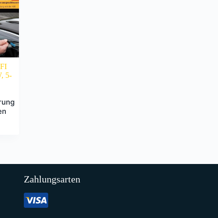
FI
 5-
rung
en
Zahlungsarten