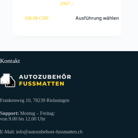
2007 –
Dieses
Ausführung wählen
106,00
CHF
Produkt
weist
mehrere
Varianten
auf.
Die
Optionen
können
Kontakt
auf
der
Produktseite
gewählt
werden
Frankenweg 10, 78239 Rielasingen
Support:
Montag – Freitag:
von 9.00 bis 12.00 Uhr
E-Mail:
info@autozubehoer-fussmatten.ch