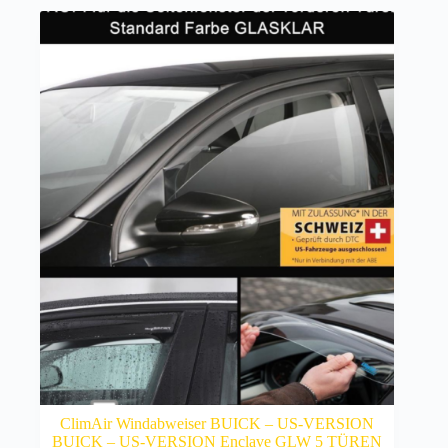
ClimAir Windabweiser BUICK – US-VERSION
BUICK – US-VERSION Enclave GLW 5 TÜREN