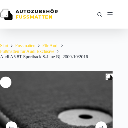
Zum
Inhalt
springen
Start
Fussmatten
Für Audi
Fußmatten für Audi Exclusive
Audi A5 8T Sportback S-Line Bj. 2009-10/2016