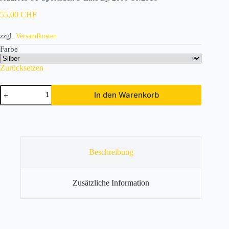
55,00
CHF
zzgl.
Versandkosten
Farbe
Zurücksetzen
Audi
In den Warenkorb
A5
8T
Sportback
S-
Line
Bj.
2009-
Beschreibung
10/2016
Menge
Zusätzliche Information