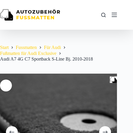
Zum
Inhalt
springen
Start
Fussmatten
Für Audi
Fußmatten für Audi Exclusive
Audi A7 4G C7 Sportback S-Line Bj. 2010-2018