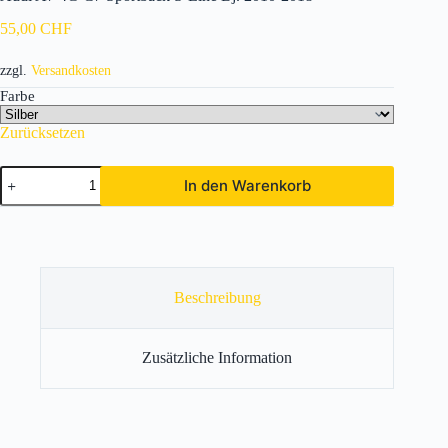
55,00
CHF
zzgl.
Versandkosten
Farbe
Zurücksetzen
Audi
In den Warenkorb
A7
4G
C7
Sportback
S-
Line
Bj.
Beschreibung
2010-
2018
Menge
Zusätzliche Information