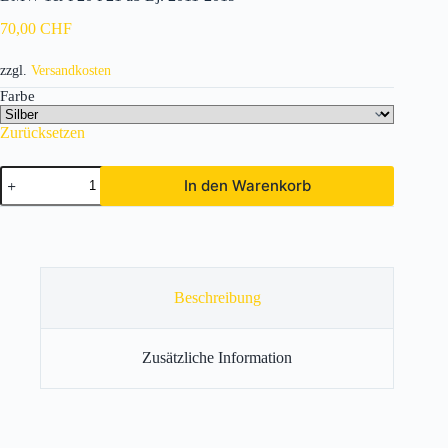
70,00
CHF
zzgl.
Versandkosten
Farbe
Zurücksetzen
BMW
In den Warenkorb
1er
F20
F21
ab
Bj.
2011-
2019
Beschreibung
Menge
Zusätzliche Information