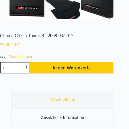
Citroen C5 C5 Tourer Bj. 2008-03/2017
55,00
CHF
zzgl.
Versandkosten
Citroen
In den Warenkorb
C5
C5
Tourer
Bj.
2008-
03/2017
Menge
Beschreibung
Zusätzliche Information