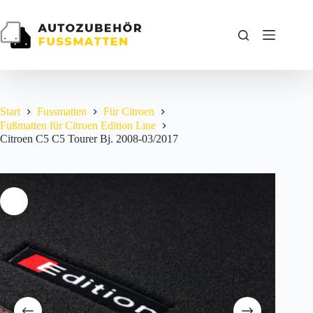
Zum
Inhalt
springen
Start
Fussmatten
Für Citroen
Fußmatten für Citroen Edition Line
Citroen C5 C5 Tourer Bj. 2008-03/2017