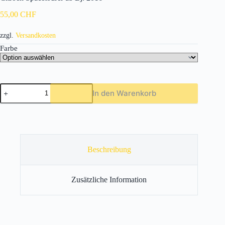
55,00
CHF
zzgl.
Versandkosten
Farbe
Citroen
In den Warenkorb
Spacetourer
ab
Bj.
2016-
Menge
Beschreibung
Zusätzliche Information