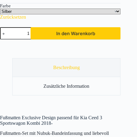
Farbe
Zurücksetzen
Kia
In den Warenkorb
Ceed
3
Sportswagon/Kombi
ab
Bj.
2018-
Menge
Beschreibung
Zusätzliche Information
Fußmatten Exclusive Design passend für Kia Ceed 3
Sportswagon Kombi 2018-
Fußmatten-Set mit Nubuk-Bandeinfassung und liebevoll