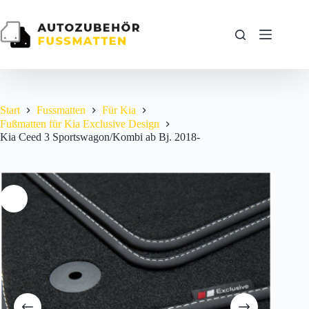
Zum
Inhalt
springen
Start
Fussmatten
Für Kia
Fußmatten für Kia Exclusive Design
Kia Ceed 3 Sportswagon/Kombi ab Bj. 2018-