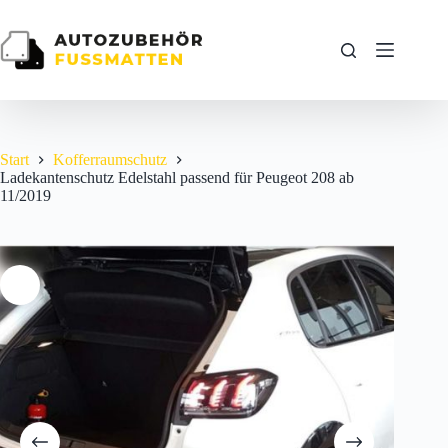
Zum
Inhalt
springen
Start
Kofferraumschutz
Ladekantenschutz Edelstahl passend für Peugeot 208 ab
11/2019