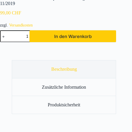
11/2019
99,00
CHF
zzgl.
Versandkosten
Ladekantenschutz
In den Warenkorb
Edelstahl
passend
für
Peugeot
208
ab
11/2019
Beschreibung
Menge
Zusätzliche Information
Produktsicherheit