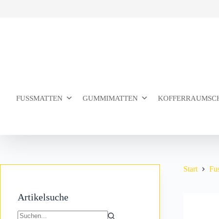
Zum
Inhalt
springen
FUSSMATTEN
GUMMIMATTEN
KOFFERRAUMSC
Start
Fu
Artikelsuche