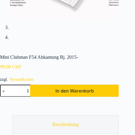
Mini Clubman F54 Abkantung Bj. 2015-
99,00
CHF
zzgl.
Versandkosten
Mini
In den Warenkorb
Clubman
F54
Abkantung
Bj.
2015-
Menge
Beschreibung