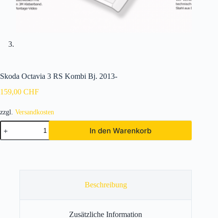
Skoda Octavia 3 RS Kombi Bj. 2013-
159,00
CHF
zzgl.
Versandkosten
Skoda
In den Warenkorb
Octavia
3
RS
Kombi
Bj.
2013-
Menge
Beschreibung
Zusätzliche Information