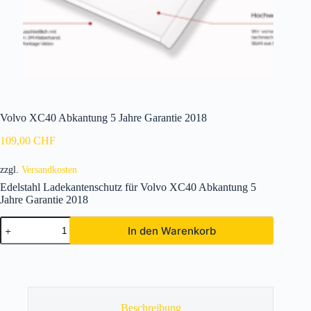
Volvo XC40 Abkantung 5 Jahre Garantie 2018
109,00
CHF
zzgl.
Versandkosten
Edelstahl Ladekantenschutz für Volvo XC40 Abkantung 5
Jahre Garantie 2018
Volvo
In den Warenkorb
XC40
Abkantung
5
Jahre
Garantie
2018
Menge
Beschreibung