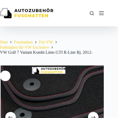
Zum
Inhalt
springen
Start
Fussmatten
Für VW
Fußmatten für VW Exclusive
VW Golf 7 Variant Kombi Limo GTI R-Line Bj. 2012-