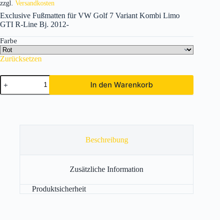
zzgl.
Versandkosten
Exclusive Fußmatten für VW Golf 7 Variant Kombi Limo
GTI R-Line Bj. 2012-
Farbe
Zurücksetzen
VW
In den Warenkorb
Golf
7
Variant
Kombi
Limo
GTI
R-
Beschreibung
Line
Bj.
2012-
Zusätzliche Information
Menge
Produktsicherheit